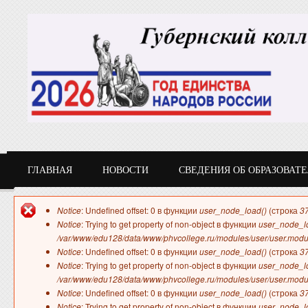
Перейти к основному содержанию
ГЛАВНАЯ
НОВОСТИ
СВЕДЕНИЯ ОБ ОБРАЗОВАТ
СТУДЕНТУ
Сообщение об ошибке
Notice
: Undefined offset: 0 в функции
user_node_load()
(строка
3
Notice
: Trying to get property of non-object в функции
user_node_l
/var/www/edu128/data/www/phvcollege.ru/modules/user/user.modu
Notice
: Undefined offset: 0 в функции
user_node_load()
(строка
3
Notice
: Trying to get property of non-object в функции
user_node_l
/var/www/edu128/data/www/phvcollege.ru/modules/user/user.modu
Notice
: Undefined offset: 0 в функции
user_node_load()
(строка
3
Notice
: Trying to get property of non-object в функции
user_node_l