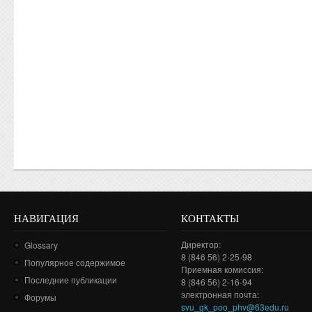
НАВИГАЦИЯ
КОНТАКТЫ
Директор:
Glossary
8 (846 56) 2-25-98
Популярное содержимое
Приемная комиссия:
Последние публикации
8 (846 56) 2-16-94
электронная почта:
Форумы
svu_gk_poo_phv@63edu.ru