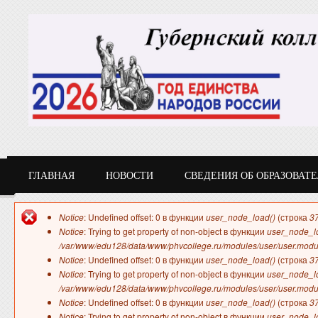
Перейти к основному содержанию
ГЛАВНАЯ
НОВОСТИ
СВЕДЕНИЯ ОБ ОБРАЗОВАТ
СТУДЕНТУ
Сообщение об ошибке
Notice
: Undefined offset: 0 в функции
user_node_load()
(строка
3
Notice
: Trying to get property of non-object в функции
user_node_l
/var/www/edu128/data/www/phvcollege.ru/modules/user/user.modu
Notice
: Undefined offset: 0 в функции
user_node_load()
(строка
3
Notice
: Trying to get property of non-object в функции
user_node_l
/var/www/edu128/data/www/phvcollege.ru/modules/user/user.modu
Notice
: Undefined offset: 0 в функции
user_node_load()
(строка
3
Notice
: Trying to get property of non-object в функции
user_node_l