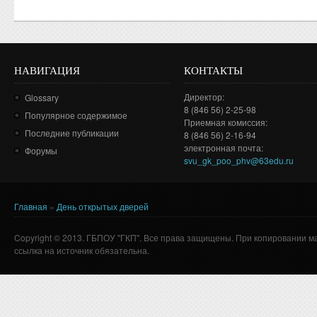
НАВИГАЦИЯ
КОНТАКТЫ
Директор:
Glossary
8 (846 56) 2-25-98
Популярное содержимое
Приемная комиссия:
Последние публикации
8 (846 56) 2-16-94
электронная почта:
Форумы
svu_gk_poo_phv@63edu.ru
Главная
»
День открытых дверей
Вы здесь
Copyright © 2013. ГБПОУ "ГКП". Все права защищены. При копировании м
ссылка на источник обязательна.