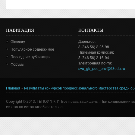
НАВИГАЦИЯ
КОНТАКТЫ
Директор:
Glossary
8 (846 56) 2-25-98
Популярное содержимое
Приемная комиссия:
Последние публикации
8 (846 56) 2-16-94
электронная почта:
Форумы
svu_gk_poo_phv@63edu.ru
Главная
»
Результаты конкурсов профессионального мастерства среди о
Вы здесь
Copyright © 2013. ГБПОУ "ГКП". Все права защищены. При копировании м
ссылка на источник обязательна.