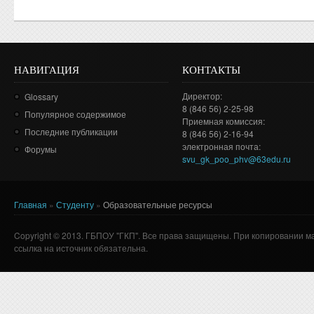
НАВИГАЦИЯ
КОНТАКТЫ
Директор:
Glossary
8 (846 56) 2-25-98
Популярное содержимое
Приемная комиссия:
Последние публикации
8 (846 56) 2-16-94
электронная почта:
Форумы
svu_gk_poo_phv@63edu.ru
Главная
»
Студенту
»
Образовательные ресурсы
Вы здесь
Copyright © 2013. ГБПОУ "ГКП". Все права защищены. При копировании м
ссылка на источник обязательна.