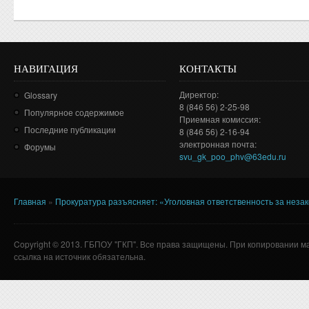
НАВИГАЦИЯ
КОНТАКТЫ
Директор:
Glossary
8 (846 56) 2-25-98
Популярное содержимое
Приемная комиссия:
Последние публикации
8 (846 56) 2-16-94
электронная почта:
Форумы
svu_gk_poo_phv@63edu.ru
Главная
»
Прокуратура разъясняет: «Уголовная ответственность за нез
Вы здесь
Copyright © 2013. ГБПОУ "ГКП". Все права защищены. При копировании м
ссылка на источник обязательна.