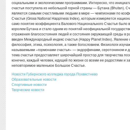
социальными и экологическими программами. Интересно, что инициа
счастья поступила из небольшой горной страны — Бутана (Bhutan). С
являются самыми счастливыми людьми в мире — чемпионами по коэф
Счастья (Gross National Happiness Index), которым измеряется национ
само понятие коэффициента Валового Национального Счастья было в
королем Бутана и стало одним из понятий неофициальной государст
отражения благосостояния людей и состояния окружающей среды в ра
введен Международный индекс счастья (Happy Planet Index). Явление 
философия, этика, психология, а также богословием. Физиологи изучают
называемыми «гормонами счастья» — эндорфинами, серотонином и 
тема счастья предоставляет широчайший простор для творчества поэт
конечно, каждый человек, идущий по жизни со всеми ее радостями и з
неповторимое маленькое Большое Счастье.
Новости Губернского колледжа города Похвистнево
Образовательные новости
Спортивные новости
Творческие новости