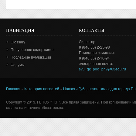
НАВИГАЦИЯ
КОНТАКТЫ
Директор:
Glossary
8 (846 56) 2-25-98
Популярное содержимое
Приемная комиссия:
Последние публикации
8 (846 56) 2-16-94
электронная почта:
Форумы
svu_gk_poo_phv@63edu.ru
Главная
»
Категория новостей
»
Новости Губернского колледжа города П
Вы здесь
Copyright © 2013. ГБПОУ "ГКП". Все права защищены. При копировании м
ссылка на источник обязательна.