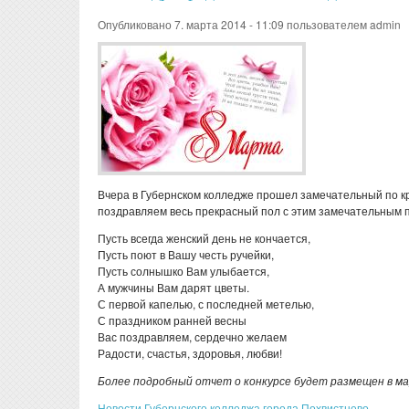
Опубликовано 7. марта 2014 - 11:09 пользователем
admin
Вчера в Губернском колледже прошел замечательный по кр
поздравляем весь прекрасный пол с этим замечательным 
Пусть всегда женский день не кончается,
Пусть поют в Вашу честь ручейки,
Пусть солнышко Вам улыбается,
А мужчины Вам дарят цветы.
С первой капелью, с последней метелью,
С праздником ранней весны
Вас поздравляем, сердечно желаем
Радости, счастья, здоровья, любви!
Более подробный отчет о конкурсе будет размещен в м
Новости Губернского колледжа города Похвистнево