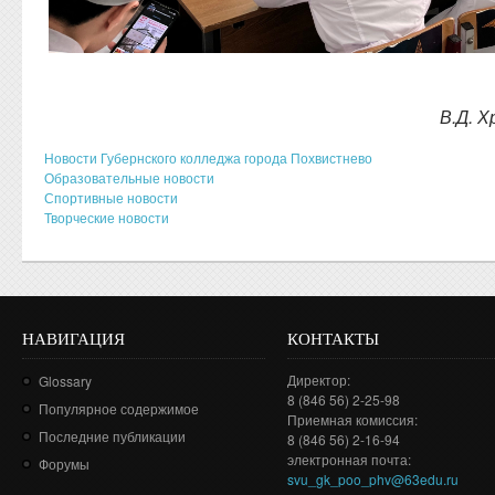
В.Д. 
Новости Губернского колледжа города Похвистнево
Образовательные новости
Спортивные новости
Творческие новости
НАВИГАЦИЯ
КОНТАКТЫ
Директор:
Glossary
8 (846 56) 2-25-98
Популярное содержимое
Приемная комиссия:
Последние публикации
8 (846 56) 2-16-94
электронная почта:
Форумы
svu_gk_poo_phv@63edu.ru