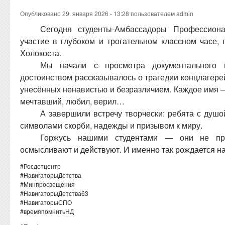
Опубликовано 29. января 2026 - 13:28 пользователем
admin
Сегодня студенты-Амбассадоры Профессион
участие в глубоком и трогательном классном часе
Холокоста.
Мы начали с просмотра документального
достоинством рассказывалось о трагедии концлагере
унесённых ненавистью и безразличием. Каждое имя — 
мечтавший, любил, верил…
А завершили встречу творчески: ребята с душ
символами скорби, надежды и призывом к миру.
Горжусь нашими студентами — они не про
осмысливают и действуют. И именно так рождается н
#Росдетцентр
#НавигаторыДетства
#Минпросвещения
#НавигаторыДетства63
#НавигаторыСПО
#времяпомнитьНД