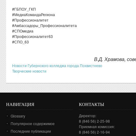
#ГБПОУ_ГКП
#МедиаКомандаРегиона
#Профессионалитет
#Амбассадоры_Профессионалитета
#СПОмедиа
#Профессионалитет63
#СПО_63
В.Д. Храмова, со
Новости Губернского колледжа города Похвистнево
Творческие новости
НАВИГАЦИЯ
КОНТАКТЫ
Директор:
Glossary
8 (846 56) 2-25-98
Популярное содержимое
Приемная комиссия:
Последние публикации
8 (846 56) 2-16-94