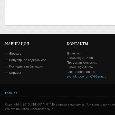
НАВИГАЦИЯ
КОНТАКТЫ
Директор:
Glossary
8 (846 56) 2-25-98
Популярное содержимое
Приемная комиссия:
Последние публикации
8 (846 56) 2-16-94
электронная почта:
Форумы
svu_gk_poo_phv@63edu.ru
Главная
Вы здесь
Copyright © 2013. ГБПОУ "ГКП". Все права защищены. При копировании м
ссылка на источник обязательна.