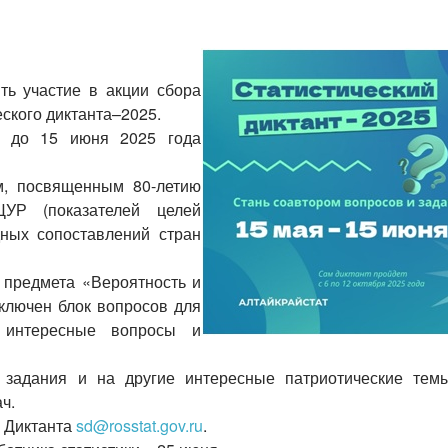
ть участие в акции сбора
ского диктанта–2025.
я до 15 июня 2025 года
м, посвященным 80-летию
УР (показателей целей
дных сопоставлений стран
м предмета «Вероятность и
включен блок вопросов для
я интересные вопросы и
 задания и на другие интересные патриотические тем
ч.
у Диктанта
sd@rosstat.gov.ru
.