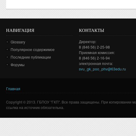
НАВИГАЦИЯ
КОНТАКТЫ
Директор:
Glossary
8 (846 56) 2-25-98
Популярное содержимое
Приемная комиссия:
Последние публикации
8 (846 56) 2-16-94
электронная почта:
Форумы
svu_gk_poo_phv@63edu.ru
Главная
Вы здесь
Copyright © 2013. ГБПОУ "ГКП". Все права защищены. При копировании м
ссылка на источник обязательна.