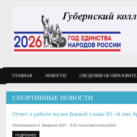
Перейти к основному содержанию
ГЛАВНАЯ
НОВОСТИ
СВЕДЕНИЯ ОБ ОБРАЗОВАТ
СТУДЕНТУ
СПОРТИВНЫЕ НОВОСТИ
Отчет о работе музея Боевой славы 85 –й омс бр
Опубликовано 4. февраля 2021 - 9:50 пользователем
admin
ПОДРОБНЕЕ
О ОТЧЕТ О РАБОТЕ МУЗЕЯ БОЕВОЙ СЛАВЫ 85 –Й ОМС БРИГА