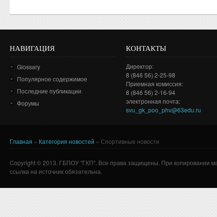
НАВИГАЦИЯ
КОНТАКТЫ
Директор:
Glossary
8 (846 56) 2-25-98
Популярное содержимое
Приемная комиссия:
Последние публикации
8 (846 56) 2-16-94
электронная почта:
Форумы
svu_gk_poo_phv@63edu.ru
Главная
»
Категория новостей
» Спортивные новости
Вы здесь
Copyright © 2013. ГБПОУ "ГКП". Все права защищены. При копировании м
ссылка на источник обязательна.