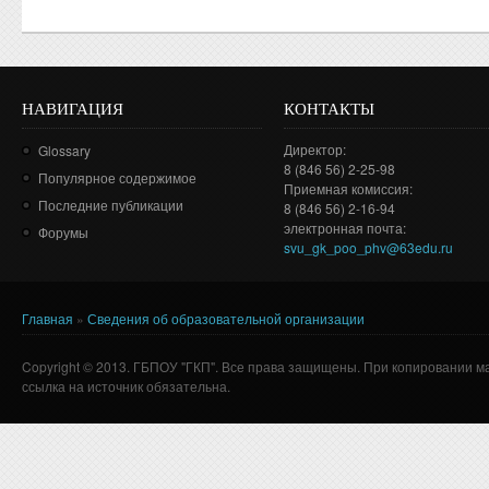
НАВИГАЦИЯ
КОНТАКТЫ
Директор:
Glossary
8 (846 56) 2-25-98
Популярное содержимое
Приемная комиссия:
Последние публикации
8 (846 56) 2-16-94
электронная почта:
Форумы
svu_gk_poo_phv@63edu.ru
Главная
»
Сведения об образовательной организации
Вы здесь
Copyright © 2013. ГБПОУ "ГКП". Все права защищены. При копировании м
ссылка на источник обязательна.