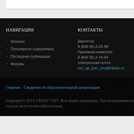
НАВИГАЦИЯ
КОНТАКТЫ
Директор:
Glossary
8 (846 56) 2-25-98
Популярное содержимое
Приемная комиссия:
Последние публикации
8 (846 56) 2-16-94
электронная почта:
Форумы
svu_gk_poo_phv@63edu.ru
Главная
»
Сведения об образовательной организации
Вы здесь
Copyright © 2013. ГБПОУ "ГКП". Все права защищены. При копировании м
ссылка на источник обязательна.