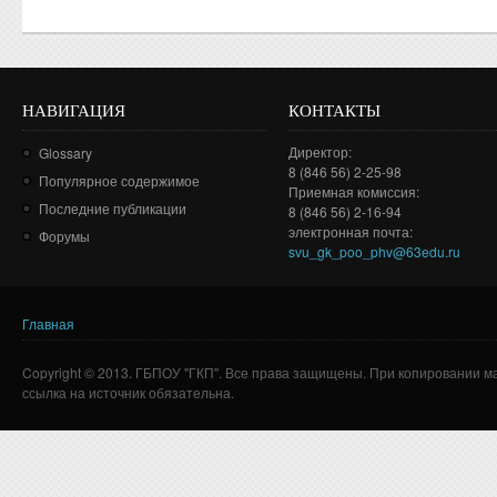
НАВИГАЦИЯ
КОНТАКТЫ
Директор:
Glossary
8 (846 56) 2-25-98
Популярное содержимое
Приемная комиссия:
Последние публикации
8 (846 56) 2-16-94
электронная почта:
Форумы
svu_gk_poo_phv@63edu.ru
Главная
Вы здесь
Copyright © 2013. ГБПОУ "ГКП". Все права защищены. При копировании м
ссылка на источник обязательна.