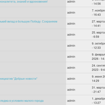
налитета, знаний и вдохновения!
admin
- 14:56
7. ноября
admin
- 16:43
нький вклад в большую Победу. Сохраняем
27. марта
admin
- 14:41
25. марта
admin
- 6:59
9. октябр
admin
- 12:33
9. февра
admin
2026 - 14
24. сентя
admin
2023 - 9:
9. июня 2
нициатив "Добрые новости"
admin
14:29
31. марта
admin
- 21:47
1. декабр
леджа в условиях малого города
admin
- 13:27