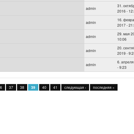
31. октяб
admin
2016 - 12
16. февр
admin
2017 - 21
29. мая 2
admin
10:06
20. сентя
admin
2019 - 9:
6. апреля
admin
- 9:23
6
37
38
39
40
41
следующая ›
последняя »