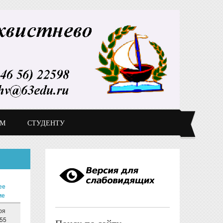
ДМ
СТУДЕНТУ
ее
ие
ря
:55