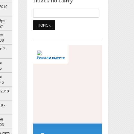
Поиск по сайту
2019 -
Поиск
бря
:21
ря
:38
017 -
Решаем вместе
я
25
я
:45
 2013
18 -
ря
:03
я 2025