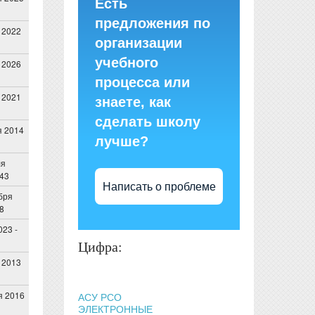
Есть
предложения по
 2022
организации
учебного
 2026
процесса или
 2021
знаете, как
сделать школу
я 2014
лучше?
ля
:43
Написать о проблеме
бря
48
023 -
Цифра:
 2013
я 2016
АСУ РСО
ЭЛЕКТРОННЫЕ