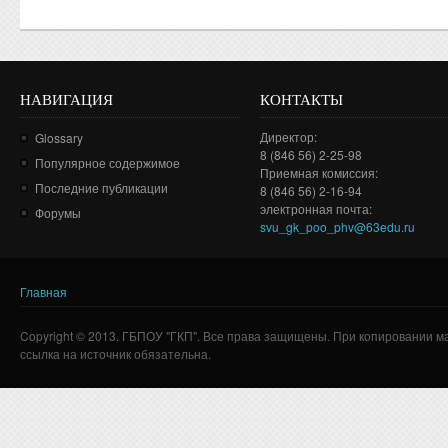
НАВИГАЦИЯ
КОНТАКТЫ
Директор:
Glossary
8 (846 56) 2-25-98
Популярное содержимое
Приемная комиссия:
Последние публикации
8 (846 56) 2-16-94
электронная почта:
Форумы
svu_gk_poo_phv@63edu.ru
Главная
Вы здесь
Copyright © 2013. ГБПОУ "ГКП". Все права защищены. При копировании м
ссылка на источник обязательна.