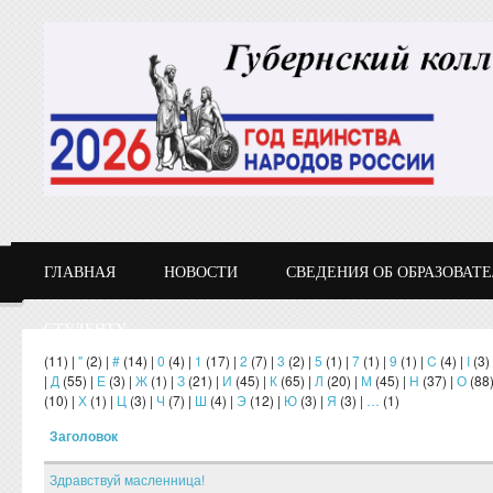
Перейти к основному содержанию
ГЛАВНАЯ
НОВОСТИ
СВЕДЕНИЯ ОБ ОБРАЗОВАТ
СТУДЕНТУ
(11)
|
"
(2)
|
#
(14)
|
0
(4)
|
1
(17)
|
2
(7)
|
3
(2)
|
5
(1)
|
7
(1)
|
9
(1)
|
C
(4)
|
I
(3)
|
Д
(55)
|
Е
(3)
|
Ж
(1)
|
З
(21)
|
И
(45)
|
К
(65)
|
Л
(20)
|
М
(45)
|
Н
(37)
|
О
(88
(10)
|
Х
(1)
|
Ц
(3)
|
Ч
(7)
|
Ш
(4)
|
Э
(12)
|
Ю
(3)
|
Я
(3)
|
…
(1)
Заголовок
Здравствуй масленница!