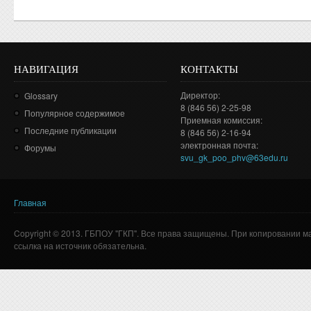
НАВИГАЦИЯ
КОНТАКТЫ
Директор:
Glossary
8 (846 56) 2-25-98
Популярное содержимое
Приемная комиссия:
Последние публикации
8 (846 56) 2-16-94
электронная почта:
Форумы
svu_gk_poo_phv@63edu.ru
Главная
Вы здесь
Copyright © 2013. ГБПОУ "ГКП". Все права защищены. При копировании м
ссылка на источник обязательна.